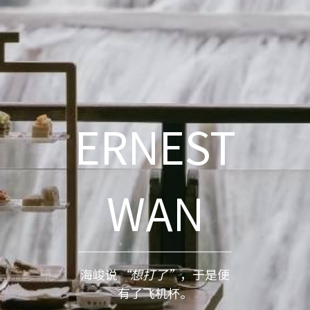
ERNEST
WAN
海峻说
“想打了”
，于是便
有了飞机杯。