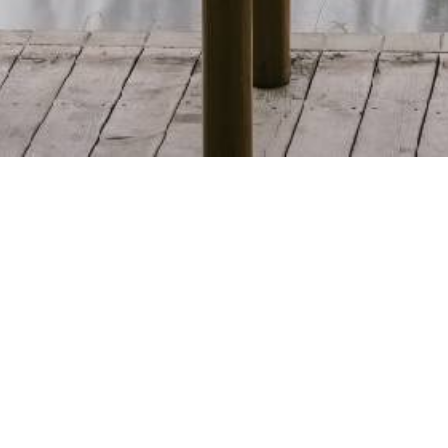
V500加入i峻粉丝群